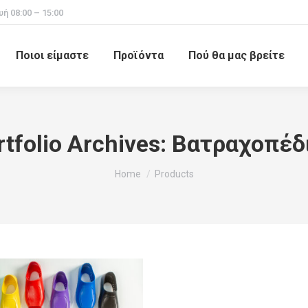
 08:00 – 15:00
Ποιοι είμαστε
Προϊόντα
Πού θα μας βρείτε
rtfolio Archives:
Βατραχοπέδ
You are here:
Home
Products