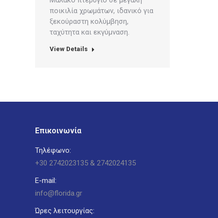
ποικιλία χρωμάτων, ιδανικό για
ξεκούραστη κολύμβηση,
ταχύτητα και εκγύμναση.
View Details
Επικοινωνία
Τηλέφωνο:
+30 2742023135 & 2742024135
E-mail:
info@florida.gr
Ώρες λειτουργίας: