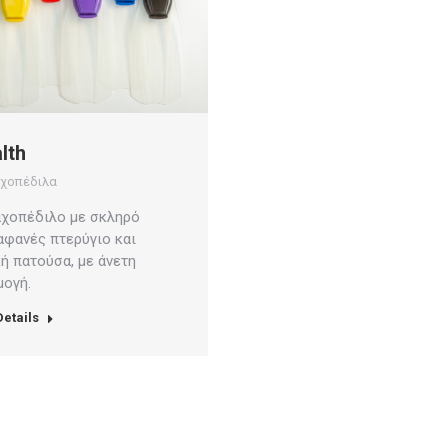
lth
χοπέδιλα
χοπέδιλο με σκληρό
αφανές πτερύγιο και
ή πατούσα, με άνετη
ογή.
etails