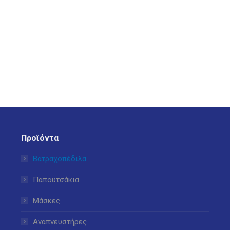
Προϊόντα
Βατραχοπέδιλα
Παπουτσάκια
Μάσκες
Αναπνευστήρες