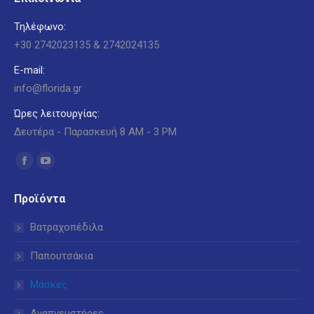
Τηλέφωνο:
+30 2742023135 & 2742024135
E-mail:
info@florida.gr
Ώρες λειτουργίας:
Δευτέρα - Παρασκευή 8 AM - 3 PM
Find us on:
Facebook
YouTube
page
page
Προϊόντα
opens
opens
in
in
Βατραχοπέδιλα
new
new
Παπουτσάκια
window
window
Μάσκες
Αναπνευστήρες