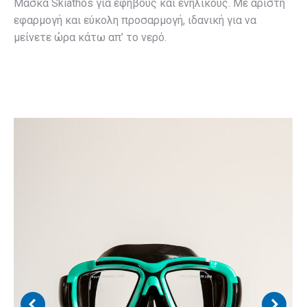
Μάσκα Skiathos για εφήβους και ενηλίκους. Με άριστη
εφαρμογή και εύκολη προσαρμογή, ιδανική για να
μείνετε ώρα κάτω απ’ το νερό.